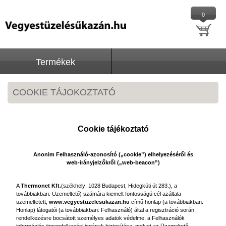
0
Termékek
COOKIE TÁJOKOZTATÓ
Cookie tájékoztató
Anonim Felhasználó-azonosító („cookie”) elhelyezéséről és
web-irányjelzőkről („web-beacon”)
A
Thermonet Kft.
(székhely: 1028 Budapest, Hidegkúti út 283.), a
továbbiakban: Üzemeltető) számára kiemelt fontosságú cél azáltala
üzemeltetett,
www.vegyestuzelesukazan.hu
című honlap (a továbbiakban:
Honlap) látogatói (a továbbiakban: Felhasználó) által a regisztráció során
rendelkezésre bocsátott személyes adatok védelme, a Felhasználók