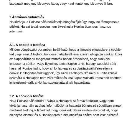
látogattak meg egy bizonyos lapot, vagy kattintottak egy bizonyos linkre.
3.Általános tudnivalók
Ha kívánja, a Felhasználó beállíthatja böngészőjét úgy, hogy ne támogassa a
sütiket. Ha ezt teszi, esetleg nem élvezheti a Honlap bizonyos hasznos
jellemzőit.
3.1. A cookie-k letiltása
Minden böngészőprogramban beállítható, hogy a látogató elfogadja-e a cookie-
kat vagy sem. A legtöbb böngésző alapbeállítása szerint elfogadja azokat. Ezek
az alapbeállítások megváltoztathatók annak érdekében, hogy blokkolni
lehessen a sütiket, vagy figyelmeztetést kapjon arról, ha egy weboldal sütit
használ. Fontos tudni, hogy a Honlap egyes szolgáltatásai kifejezetten a
cookie-k elfogadásától függnek, így azok esetleges tiltásával a Felhasználó
számára a Honlapon nem várt működés lesz tapasztalható, rosszabb esetben
lehetetlenné válik a Honlap szolgáltatásainak használata.
3.2. A cookie-k törlése
Ha a Felhasználó törölni kívánja a Honlapról származó sütiket, vagy nem
kívánja használni azokat, informálódjon a használt böngésző súgójában annak
módjáról. Felhívjuk figyelmét, hogy cookie-k tiltása esetén előfordulhat, hogy
bizonyos elemek és a Honlap teljes funkcionalitása ezáltal nem lesz elérhető.