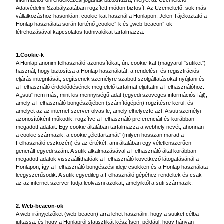
információs önrendelkezési jogának biztosítása, melyet az Üzemeltető
Adatvédelmi Szabályzatában rögzített módon biztosít. Az Üzemeltető, sok más
vállalkozáshoz hasonlóan, cookie-kat használ a Honlapon. Jelen Tájékoztató a
Honlap használata során történő „cookie”-k és „web-beacon”-ök
létrehozásával kapcsolatos tudnivalókat tartalmazza.
1.Cookie-k
A Honlap anonim felhasználó-azonosítókat, ún. cookie-kat (magyarul "sütiket")
használ, hogy biztosítsa a Honlap használatát, a rendelési- és regisztrációs
eljárás integritását, segítsenek személyre szabott szolgáltatásokat nyújtani és
a Felhasználó érdeklődésének megfelelő tartalmat eljuttatni a Felhasználóhoz.
A „süti” nem más, mint kis mennyiségű adat (egyedi szöveges információs fájl),
amely a Felhasználó böngészőjében (számítógépén) rögzítésre kerül, és
amelyet az az internet szerver olvas le, amely elhelyezte azt. A süti személyi
azonosítóként működik, rögzítve a Felhasználó preferenciáit és korábban
megadott adatait. Egy cookie általában tartalmazza a webhely nevét, ahonnan
a cookie származik, a cookie „élettartamát” (milyen hosszan marad a
Felhasználó eszközén) és az értékét, ami általában egy véletlenszerűen
generált egyedi szám. A sütik alkalmazásával a Felhasználó által korábban
megadott adatok visszaállíthatóak a Felhasználó következő látogatásánál a
Honlapon, így a Felhasználó böngészési ideje csökken és a Honlap használata
leegyszerűsödik. A sütik egyedileg a Felhasználó gépéhez rendeltek és csak
az az internet szerver tudja leolvasni azokat, amelyiktől a süti származik.
2. Web-beacon-ök
A web-irányjelzőket (web-beacon) arra lehet használni, hogy a sütiket célba
juttassa, és hogy a Honlapról statisztikát készítsen: például, hogy hányan